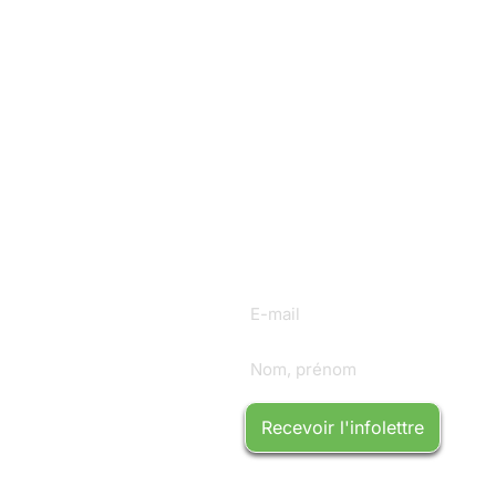
Inscrivez vous à
notre InfoLettre
Mensuelle !
Inscrivez vous à notre
Infolettre mensuelle :
Recevoir l'infolettre