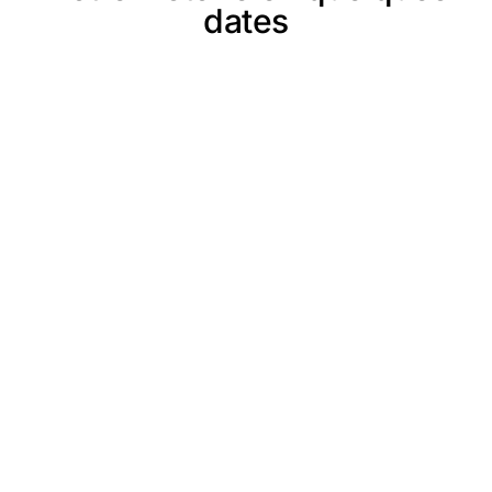
dates
3 Mai 1873
Fondation de la
Section de Barr
Création du club
vogien de Barr
Création du Club Vosgien de Barr par
MM. HERING, REBMANN et HERBIG,
marquant le début de l'engagement
pour la randonnée dans le secteur.