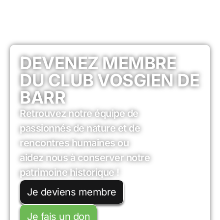
DEVENEZ MEMBRE
DU CLUB VOSGIEN DE
BARR
Retrouvez notre équipe de
passionnés de nature et de
rencontres humaines ou
aidez nous à conserver notre
patrimoine historique !
Je deviens membre
Je fais un don