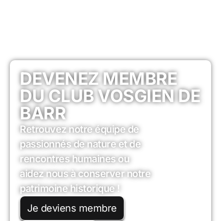
DEVENEZ MEMBRE
DU CLUB VOSGIEN DE
BARR
Retrouvez notre équipe de
passionnés de nature et de
rencontres humaines ou
aidez nous à conserver notre
patrimoine historique !
Je deviens membre