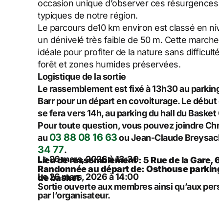
occasion unique d’observer ces résurgences d
typiques de notre région.
Le parcours de10 km environ est classé en ni
un dénivelé très faible de 50 m. Cette march
idéale pour profiter de la nature sans difficul
forêt et zones humides préservées.
Logistique de la sortie
Le rassemblement est fixé à 13h30 au parking
Barr pour un départ en covoiturage. Le début
se fera vers 14h, au parking du hall du Baske
Pour toute question, vous pouvez joindre C
03 88 08 16 63
au
ou Jean-Claude Breysac
34 77
.
Le 26 mars, 2026 à 13:30
Lieu de rassemblement : 5 Rue de la Gare, 
Randonnée au départ de: Osthouse parking
Le 26 mars, 2026 à 14:00
de basket
Sortie ouverte aux membres ainsi qu’aux pe
par l’organisateur.