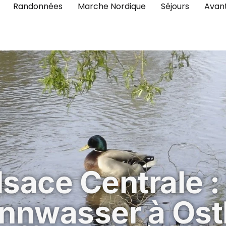
Randonnées
Marche Nordique
Séjours
Avan
lsace Centrale :
onnwasser à Ost