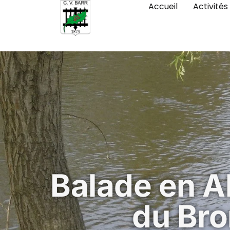
Accueil
Activités
Balade en A
du Br