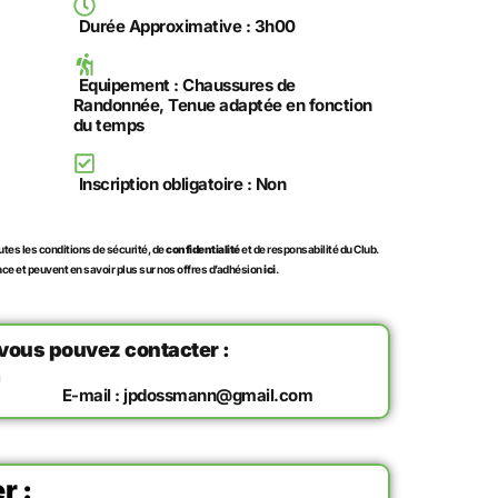
Durée Approximative : 3h00
Equipement : Chaussures de
Randonnée, Tenue adaptée en fonction
du temps
Inscription obligatoire : Non
utes les conditions de sécurité, de
confidentialité
et de responsabilité du Club.
e et peuvent en savoir plus sur nos offres d’adhésion
ici
.
 vous pouvez contacter :
n
E-mail : jpdossmann@gmail.com
r :