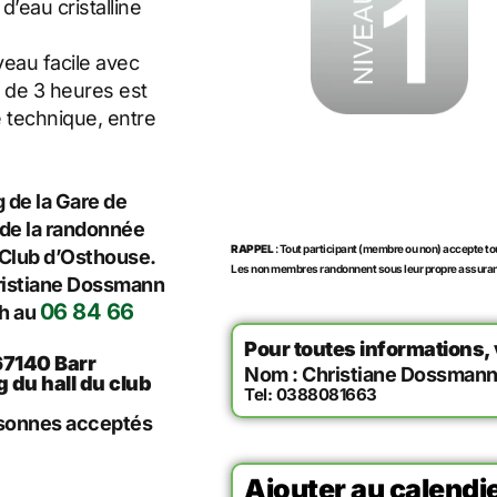
’eau cristalline
veau facile avec
e de 3 heures est
té technique, entre
 de la Gare de
 de la randonnée
RAPPEL
: Tout participant (membre ou non) accepte to
t Club d’Osthouse.
Les non membres randonnent sous leur propre assuranc
hristiane Dossmann
06 84 66
h au
Pour toutes informations,
67140 Barr
Nom : Christiane Dossman
 du hall du club
Tel: 0388081663
rsonnes acceptés
Ajouter au calendie