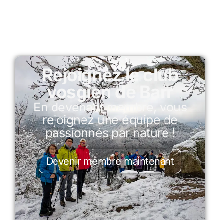
Rejoignez le club
vosgien de Barr
En devenant membre, vous
rejoignez une équipe de
passionnés par nature !
Devenir membre maintenant