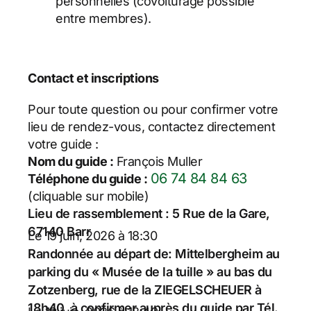
personnelles (covoiturage possible
entre membres).
Contact et inscriptions
Pour toute question ou pour confirmer votre
lieu de rendez-vous, contactez directement
votre guide :
Nom du guide :
François Muller
06 74 84 84 63
Téléphone du guide :
(cliquable sur mobile)
Lieu de rassemblement : 5 Rue de la Gare,
67140 Barr
Le 19 juin, 2026 à 18:30
Randonnée au départ de: Mittelbergheim au
parking du « Musée de la tuille » au bas du
Zotzenberg, rue de la ZIEGELSCHEUER à
18h40, à confirmer auprès du guide par Tél.